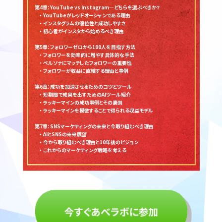
第4章：YouTube vs Instagram—どちらを選ぶべきか？
・ YouTubeがレッドオーシャンである理由
・ インスタグラムの優位性と成功しやすさ
・ 初心者がインスタから始めるべき理由
第5章：フォロワーゼロから100人を目指す方法
・ フォロワーを効率的に増やす具体的な手法
・ ペルソナにマッチしたフォロワーの重要性
・ フォロワーが収益に直結する理由と事例
第6章：成功を加速させるためのコツとツール
・ 短期間で成果を出すためのAIツール紹介
・ ラッキーマインの成功事例とその裏側
・ ラッキーマインを模倣することで得られる収益モデル
第7章：SNSマーケティングの未来と今取り組むべき理由
・ AIとSNSの未来展望
・ 今から取り組むべき理由と10年後のビジョン
・ これからのマーケティング戦略を考える
今すぐあべラボに参加