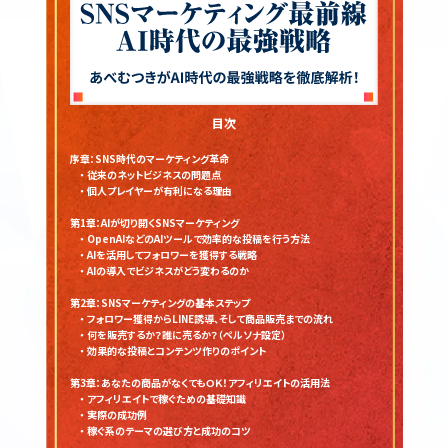
目次
序章：SNS時代のマーケティング革命
・ 従来のネットビジネスの問題点
・ 個人プレイヤーが有利になる理由
第1章：AIが切り開くSNSマーケティング
・ OpenAIなどのAIツールで効率的な投稿を行う方法
・ AIを活用してフォロワーを獲得する戦略
・ AIの導入でビジネスがどう変わるのか
第2章：SNSマーケティングの基本ステップ
・ フォロワー獲得からLINE誘導、そして商品販売までの流れ
・ 何を販売するか？誰に売るか？（ペルソナ設定）
・ 効果的な投稿とコンテンツ作りのポイント
第3章：あなたの商品がなくてもＯＫ！アフィリエイトの活用法
・ アフィリエイトで稼ぐための基礎知識
・ 実際の成功例
・ 稼ぐ系のテーマの選び方と成功のコツ