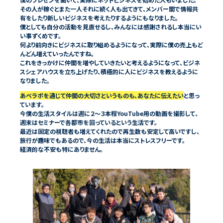
その人が稼ぐとまた一人それに続く人も出てきて、メンバー間で情報共
有をしたり新しいビジネスを考えたりするようにもなりました。
僕としても自分の活動を見直せるし、みんなには感謝されるし本当にい
い事ずくめです。
何より前向きにビジネスに取り組めるようになって、実際に僕の売上もど
んどん増えていったんですね。
これをきっかけに仲間を増やしていきたいと考えるようになって、ビジネ
スシェアハウスを立ち上げたり、積極的に人にビジネスを教えるように
あべラボを通じて仲間の大切さというものも、あなたに伝えたい
と思っ
ています。
今僕の生活スタイルは週に２〜３本程YouTube用の動画を撮影して、
週末はセミナーで各都市を回っているという生活です。
最近は固定の視聴者も増えてくれたので再生数も安定して高いですし、
旅行が趣味でもあるので、今の生活は本当にストレスフリーです。