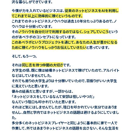
今僕が力を入れているビジネスは、
従来のネットビジネスをAIを利用し
てこれまで以上に効率的に稼ぐというものです。
これまでのネットビジネスノウハウは過去１０年分たっぷりあるので、ノ
ウハウは十分揃っています。
その
ノウハウを自分だけで利用するのではなく、シェアしていこう
という
このあべラボというプロジェクトを通じて、あなたの人生が豊かになる
ために稼ぐノウハウをしっかりお伝えしていきたい
そして、もう一つ。
それは
同じ志を持つ仲間の大切さ
です。
大学生の頃、既に僕は結構ネットビジネスで稼げていたので、アルバイト
などはしていませんでした。
それでも周りの大学生よりは十分稼いでいたので、羽振りがいい大学生
に見えていたと思います。
僻みの延長だと思いますが、一部からは、
「ネットビジネスをしているなんて安部は怪しいやつだ」
なんていう陰口も叩かれていたと思います。
それほど気にはしませんでしたが、陰口を叩かれていい気分ではありま
せんし、自然と学内ではネットビジネスの話題は避けるようにしていまし
た。
多分多くのネットビジネスプレイヤーと同じように基本的に家で一人で
作業して、外ではあまりネットビジネスの話題を出さない、そんな生活を