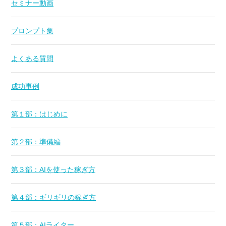
セミナー動画
プロンプト集
よくある質問
成功事例
第１部：はじめに
第２部：準備編
第３部：AIを使った稼ぎ方
第４部：ギリギリの稼ぎ方
第５部：AIライター