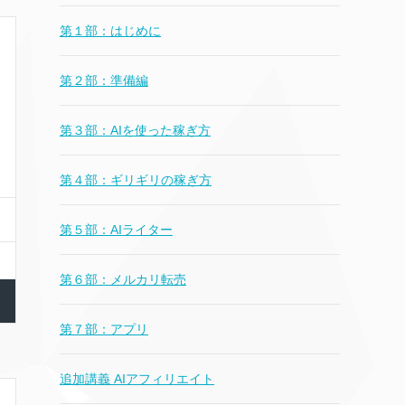
第１部：はじめに
第２部：準備編
第３部：AIを使った稼ぎ方
第４部：ギリギリの稼ぎ方
第５部：AIライター
第６部：メルカリ転売
第７部：アプリ
追加講義 AIアフィリエイト