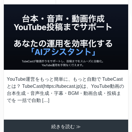
YouTube運営をもっと簡単に、もっと自動で TubeCast
とは？ TubeCast(https://tubecast.jp)は、YouTube動画の
台本生成・音声生成・字幕・BGM・動画合成・投稿ま
でを 一括で自動 […]
続きを読む ≫