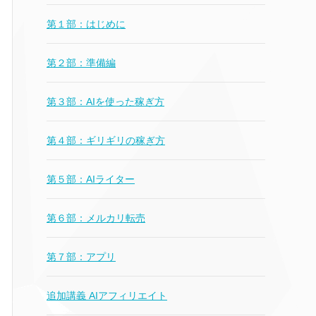
第１部：はじめに
第２部：準備編
第３部：AIを使った稼ぎ方
第４部：ギリギリの稼ぎ方
第５部：AIライター
第６部：メルカリ転売
第７部：アプリ
追加講義 AIアフィリエイト