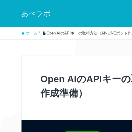
あべラボ
ホーム
/
Open AIのAPIキーの取得方法（AI×LINEボット
Open AIのAPIキー
作成準備）