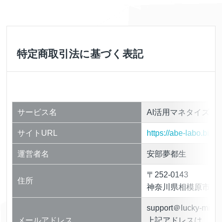
特定商取引法に基づく表記
サービス名
AI活用マネタイズ
サイトURL
https://abe-labo.biz/o
運営者名
安部夢都生
〒252-0143
住所
神奈川県相模原市緑
support＠lucky-mine
メールアドレス
上記アドレスは、迷