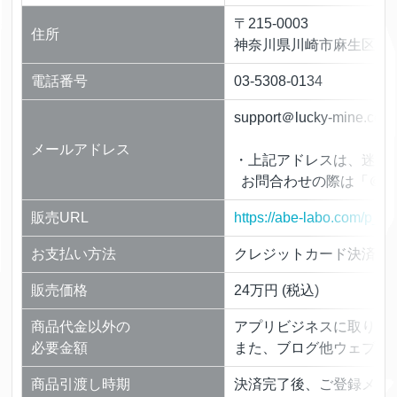
〒215-0003
住所
神奈川県川崎市麻生区高石2
電話番号
03-5308-0134
support＠lucky-mine.com
メールアドレス
・上記アドレスは、迷惑
お問合わせの際は「＠」
販売URL
https://abe-labo.com/p_la
お支払い方法
クレジットカード決済・
販売価格
24万円 (税込)
商品代金以外の
アプリビジネスに取り組む
必要金額
また、ブログ他ウェブコ
商品引渡し時期
決済完了後、ご登録メー